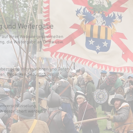
g und Weitergabe
r auf Ihrer Website gesammelten
g, die Weitergabe an Dritte usw.
enbezogene Informationen und Daten
ren, Bedenken bezüglich der
enverschlüsselung,
en gespeichert werden,