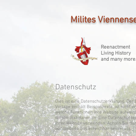
Milites Viennens
Reenactment
Living History
and many more.
Datenschutz
Dies ist eine Datenschutzerklärung. Der 
Vorlage enthält Beispieltexte, ist nicht 
welche Funktionen Ihre Website aufweist
diesen Text daher an. Eine Datenschutzer
Ihrer Website verwenden. Achten Sie dar
der Website aus erreichbar sein muss.