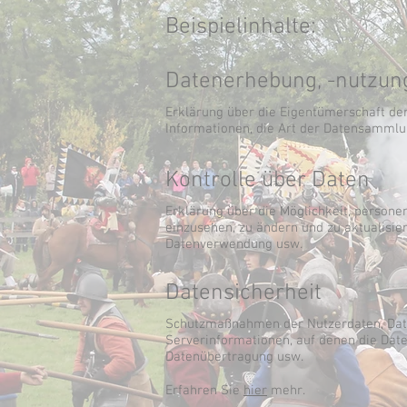
Beispielinhalte:
Datenerhebung, -nutzun
Erklärung über die Eigentümerschaft de
Informationen, die Art der Datensammlun
Kontrolle über Daten
Erklärung über die Möglichkeit, person
einzusehen, zu ändern und zu aktualisie
Datenverwendung usw.
Datensicherheit
Schutzmaßnahmen der Nutzerdaten, Dat
Serverinformationen, auf denen die Dat
Datenübertragung usw.
Erfahren Sie
hier
mehr.