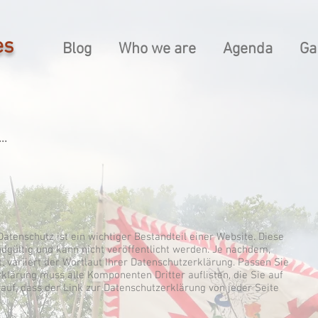
es
Blog
Who we are
Agenda
Ga
..
Datenschutz ist ein wichtiger Bestandteil einer Website. Diese
endgültig und kann nicht veröffentlicht werden. Je nachdem,
, variiert der Wortlaut Ihrer Datenschutzerklärung. Passen Sie
klärung muss alle Komponenten Dritter auflisten, die Sie auf
auf, dass der Link zur Datenschutzerklärung von jeder Seite